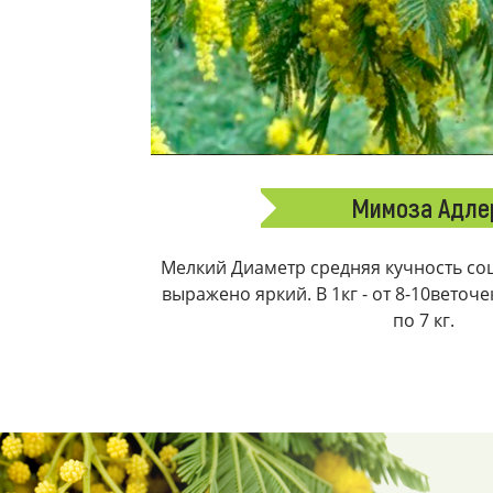
Мимоза Адле
Мелкий Диаметр средняя кучность соц
выражено яркий. В 1кг - от 8-10веточ
по 7 кг.