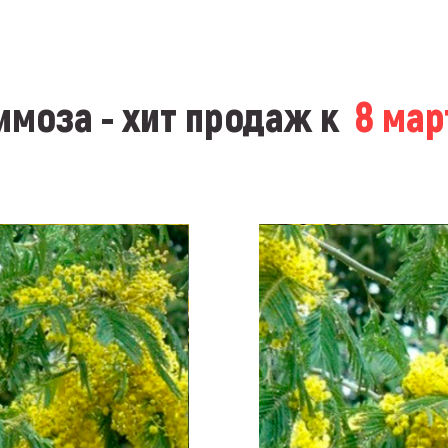
моза - хит продаж к
8 ма