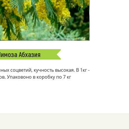
имоза Абхазия
ых соцветий, кучность высокая. В 1кг -
ков. Упаковоно в коробку по 7 кг