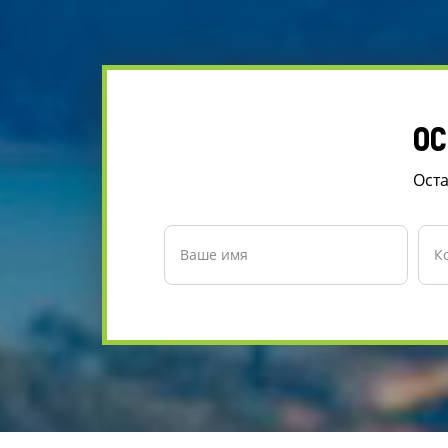
ОС
Оста