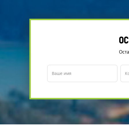
ОС
Оста