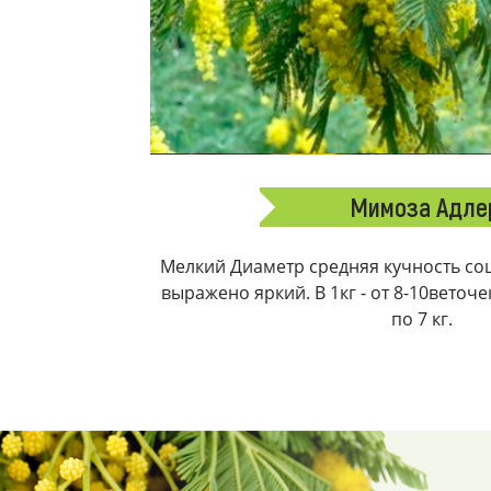
Мимоза Адле
Мелкий Диаметр средняя кучность соц
выражено яркий. В 1кг - от 8-10веточ
по 7 кг.