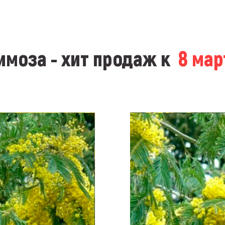
моза - хит продаж к
8 ма