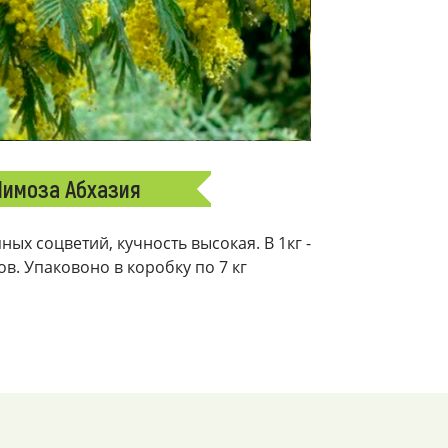
имоза Абхазия
ых соцветий, кучность высокая. В 1кг -
ков. Упаковоно в коробку по 7 кг