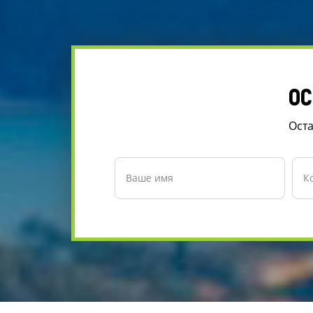
ОС
Оста