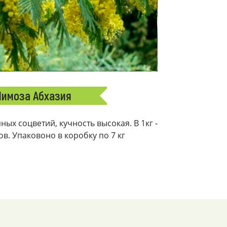
имоза Абхазия
ых соцветий, кучность высокая. В 1кг -
ков. Упаковоно в коробку по 7 кг