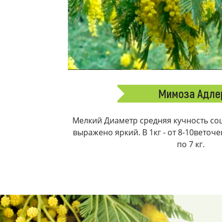
Мимоза Адле
Мелкий Диаметр средняя кучность соц
выражено яркий. В 1кг - от 8-10веточ
по 7 кг.