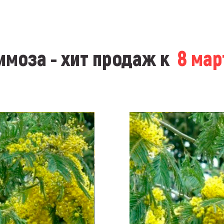
моза - хит продаж к
8 ма