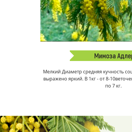
Мимоза Адле
Мелкий Диаметр средняя кучность соц
выражено яркий. В 1кг - от 8-10веточ
по 7 кг.