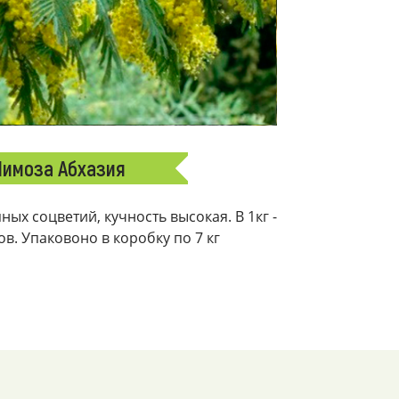
имоза Абхазия
ых соцветий, кучность высокая. В 1кг -
ков. Упаковоно в коробку по 7 кг