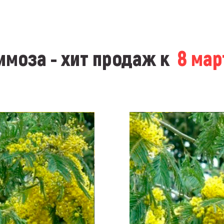
моза - хит продаж к
8 ма