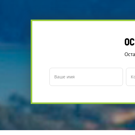
ОС
Оста