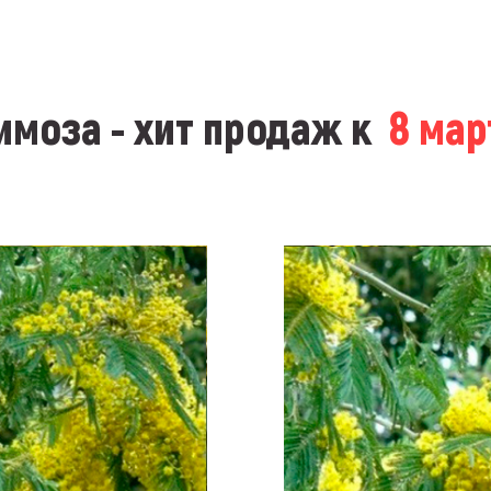
моза - хит продаж к
8 ма