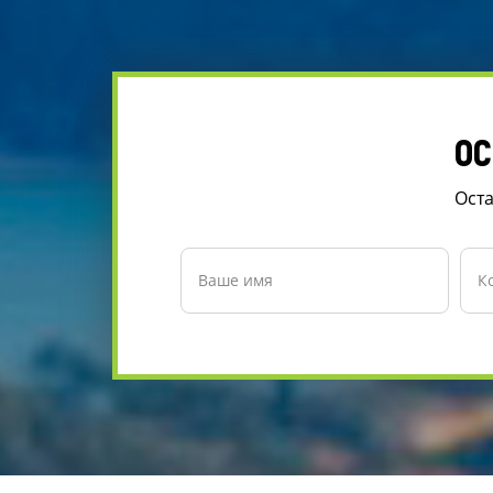
ОС
Оста