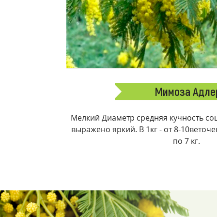
Мимоза Адле
Мелкий Диаметр средняя кучность соц
выражено яркий. В 1кг - от 8-10веточ
по 7 кг.