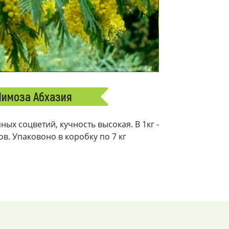
имоза Абхазия
ых соцветий, кучность высокая. В 1кг -
ков. Упаковоно в коробку по 7 кг