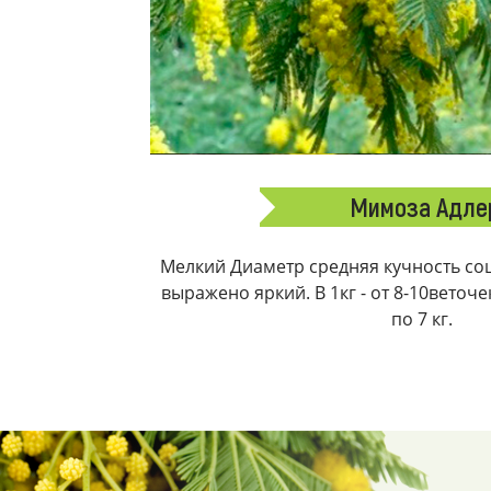
Мимоза Адле
Мелкий Диаметр средняя кучность соц
выражено яркий. В 1кг - от 8-10веточ
по 7 кг.