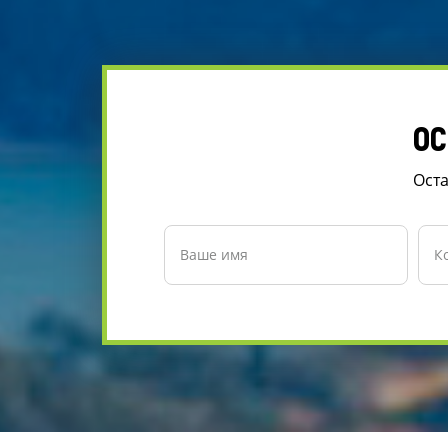
ОС
Оста