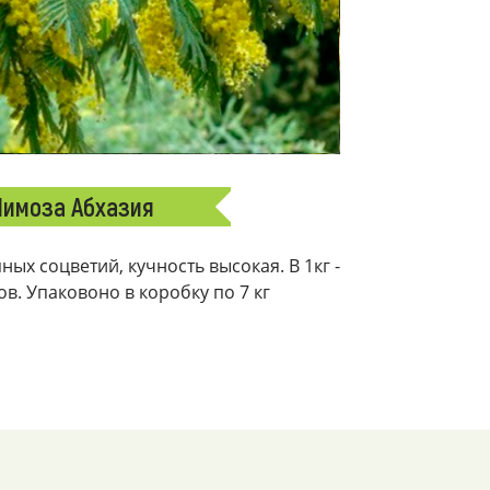
имоза Абхазия
ых соцветий, кучность высокая. В 1кг -
ков. Упаковоно в коробку по 7 кг