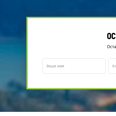
ОС
Оста