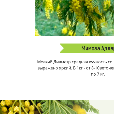
Мимоза Адле
Мелкий Диаметр средняя кучность соц
выражено яркий. В 1кг - от 8-10веточ
по 7 кг.