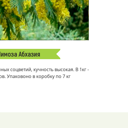
имоза Абхазия
ых соцветий, кучность высокая. В 1кг -
ков. Упаковоно в коробку по 7 кг