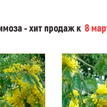
моза - хит продаж к
8 ма