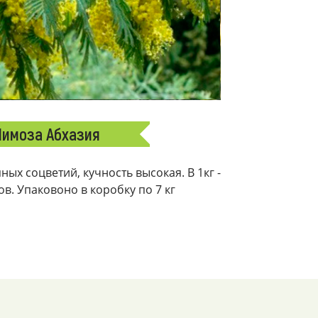
имоза Абхазия
ых соцветий, кучность высокая. В 1кг -
ков. Упаковоно в коробку по 7 кг