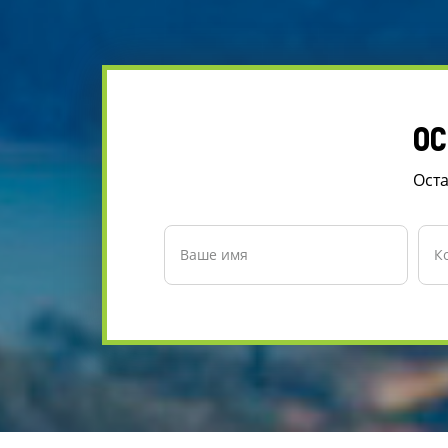
ОС
Оста