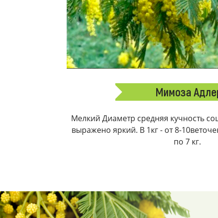
Мимоза Адле
Мелкий Диаметр средняя кучность соц
выражено яркий. В 1кг - от 8-10веточ
по 7 кг.