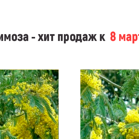
моза - хит продаж к
8 ма