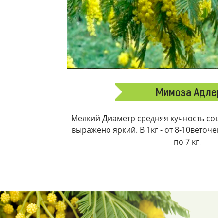
Мимоза Адле
Мелкий Диаметр средняя кучность соц
выражено яркий. В 1кг - от 8-10веточ
по 7 кг.