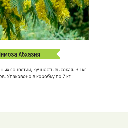
имоза Абхазия
ых соцветий, кучность высокая. В 1кг -
ков. Упаковоно в коробку по 7 кг