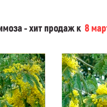
моза - хит продаж к
8 ма