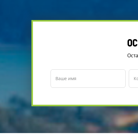
ОС
Оста