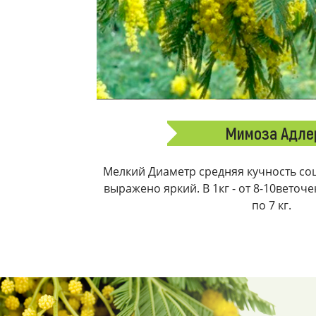
Мимоза Адле
Мелкий Диаметр средняя кучность соц
выражено яркий. В 1кг - от 8-10веточ
по 7 кг.