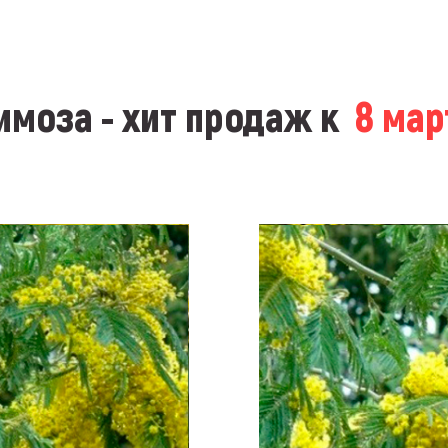
моза - хит продаж к
8 ма