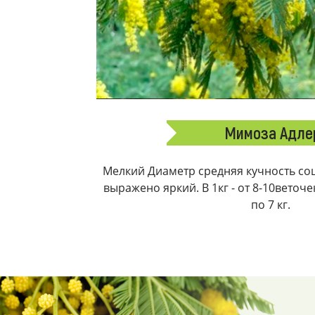
Мимоза Адле
Мелкий Диаметр средняя кучность соц
выражено яркий. В 1кг - от 8-10веточ
по 7 кг.