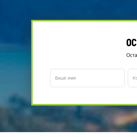
ОС
Оста