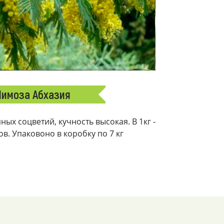
имоза Абхазия
ых соцветий, кучность высокая. В 1кг -
ков. Упаковоно в коробку по 7 кг