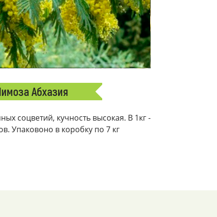
имоза Абхазия
ых соцветий, кучность высокая. В 1кг -
ков. Упаковоно в коробку по 7 кг