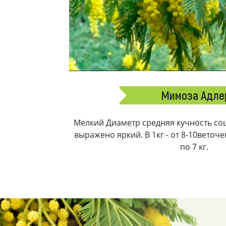
Мимоза Адле
Мелкий Диаметр средняя кучность соц
выражено яркий. В 1кг - от 8-10веточ
по 7 кг.