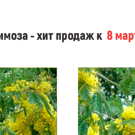
моза - хит продаж к
8 ма