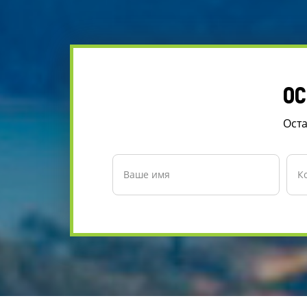
ОС
Оста