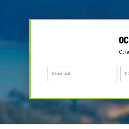
ОС
Оста