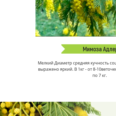
Мимоза Адле
Мелкий Диаметр средняя кучность соц
выражено яркий. В 1кг - от 8-10веточ
по 7 кг.