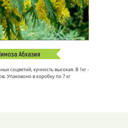
имоза Абхазия
ых соцветий, кучность высокая. В 1кг -
ков. Упаковоно в коробку по 7 кг