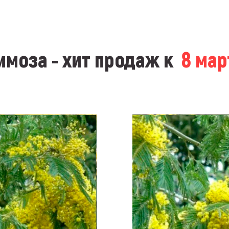
моза - хит продаж к
8 ма